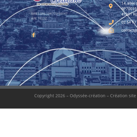
14, allée
BP70035
SIRET 504 194 770 00047
41201 Ro
APE 7022Z
02 54 97
contact@
Copyright 2026 – Odyssée-création – Création sit