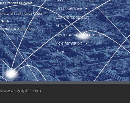
 des Grandes Bruyères
La coopérative
morantin-Lanthenay Cedex
Les entrepreneurs
 76 16
Ateliers
odyssee-creation.coop
Les informations collectives
Pôle formation
Contact
e
www.az-graphic.com