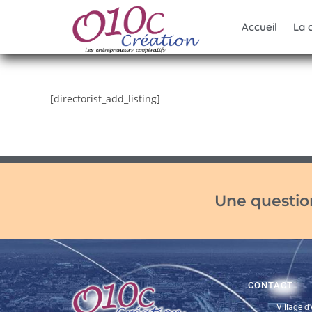
Accueil
La 
[directorist_add_listing]
Une question
CONTACT
Village d'