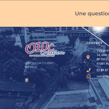
Une question
CONTACT
Village d'
14, allée
BP70035
SIRET 504 194 770 00047
41201 Ro
APE 7022Z
02 54 97
contact@