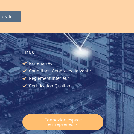
quez ici
LIENS
Partenaires
Conditions Générales de Vente
Règlement intérieur
Certification Qualiopi
Connexion espace
entrepreneurs