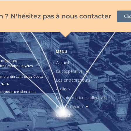
 ? N'hésitez pas à nous contacter
Cli
MENU
entreprises
Accueil
 des Grandes Bruyères
La coopérative
morantin-Lanthenay Cedex
Les entrepreneurs
 76 16
Ateliers
odyssee-creation.coop
Les informations collectives
Pôle formation
Contact