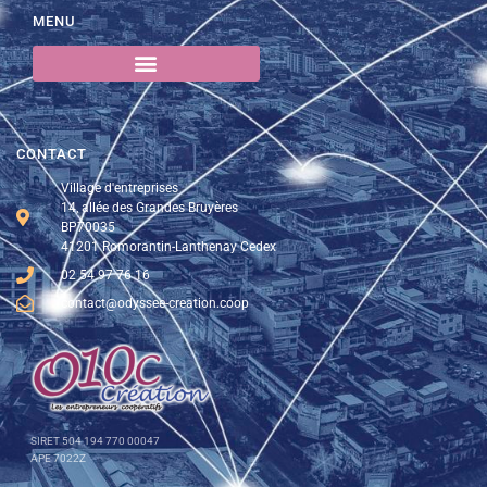
MENU
CONTACT
Village d'entreprises
14, allée des Grandes Bruyères
BP70035
41201 Romorantin-Lanthenay Cedex
02 54 97 76 16
contact@odyssee-creation.coop
SIRET 504 194 770 00047
APE 7022Z