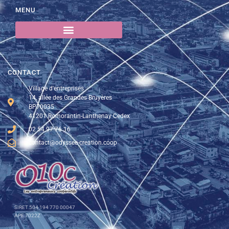
MENU
CONTACT
Village d'entreprises
14, allée des Grandes Bruyères
BP70035
41201 Romorantin-Lanthenay Cedex
02 54 97 76 16
contact@odyssee-creation.coop
SIRET 504 194 770 00047
APE 7022Z