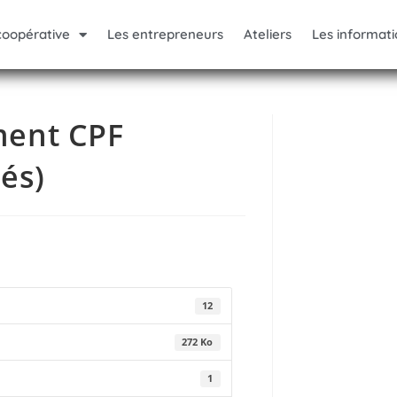
coopérative
Les entrepreneurs
Ateliers
Les informati
ment CPF
és)
12
272 Ko
1