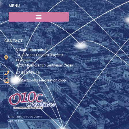
MENU
CONTACT
Village d'entreprises
14, allée des Grandes Bruyères
BP70035
41201 Romorantin-Lanthenay Cedex
02 54 97 76 16
contact@odyssee-creation.coop
SIRET 504 194 770 00047
APE 7022Z