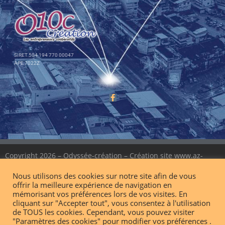
SIRET 504 194 770 00047
APE 7022Z
Copyright 2026 – Odyssée-création – Création site
www.az-
graphic.com
Nous utilisons des cookies sur notre site afin de vous
offrir la meilleure expérience de navigation en
mémorisant vos préférences lors de vos visites. En
Mentions légales
RGPD
cliquant sur "Accepter tout", vous consentez à l'utilisation
de TOUS les cookies. Cependant, vous pouvez visiter
"Paramètres des cookies" pour modifier vos préférences .