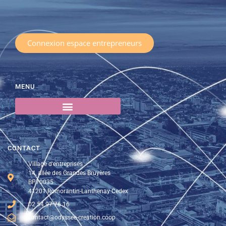
Connexion espace entrepreneurs
MENU
CONTACT
Village d'entreprises
14, allée des Grandes Bruyères
BP70035
41201 Romorantin-Lanthenay Cedex
02 54 97 76 16
contact@odyssee-creation.coop