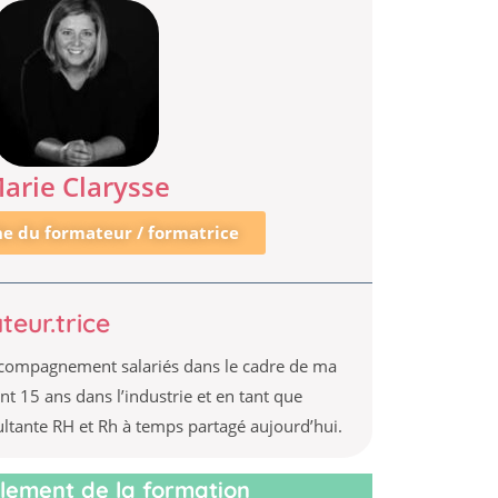
arie Clarysse
che du formateur / formatrice
teur.trice
compagnement salariés dans le cadre de ma
t 15 ans dans l’industrie et en tant que
sultante RH et Rh à temps partagé aujourd’hui.
lement de la formation