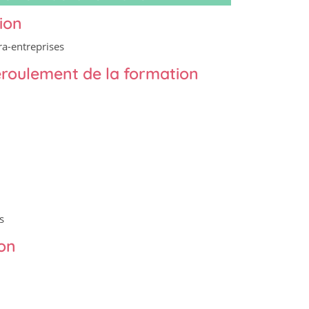
ion
ra-entreprises
éroulement de la formation
s
ion