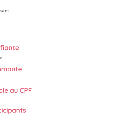
eures
fiante
e
lômante
ble au CPF
icipants