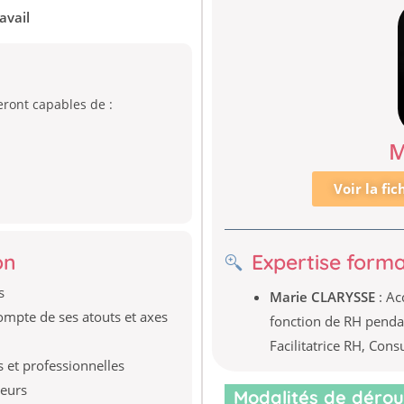
avail
seront capables de :
M
Voir la fi
on
Expertise forma
s
Marie CLARYSSE
: Ac
ompte de ses atouts et axes
fonction de RH pendan
Facilitatrice RH, Con
 et professionnelles
leurs
Modalités de dérou