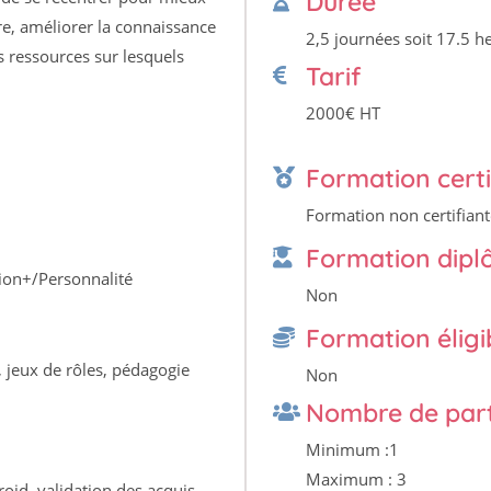
Durée
bre, améliorer la connaissance
2,5 journées soit 17.5 h
es ressources sur lesquels
Tarif
2000€ HT
Formation certi
Formation non certifiant
Formation dip
tion+/Personnalité
Non
Formation éligi
, jeux de rôles, pédagogie
Non
Nombre de part
Minimum :1
Maximum : 3
roid, validation des acquis