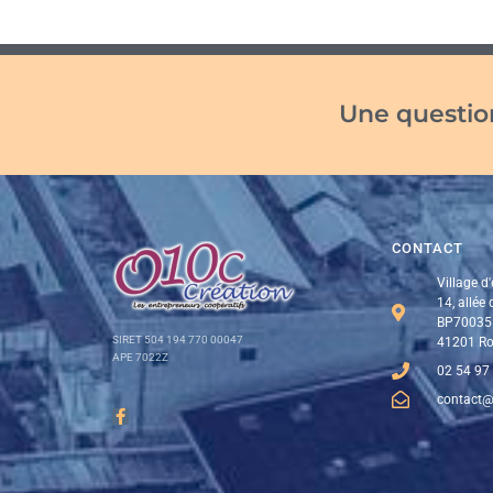
Une question
CONTACT
Village d'
14, allée
BP70035
SIRET 504 194 770 00047
41201 Ro
APE 7022Z
02 54 97
contact@