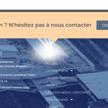
 ? N'hésitez pas à nous contacter
Cli
MENU
entreprises
Accueil
 des Grandes Bruyères
La coopérative
morantin-Lanthenay Cedex
Les entrepreneurs
 76 16
Ateliers
odyssee-creation.coop
Les informations collectives
Pôle formation
Contact