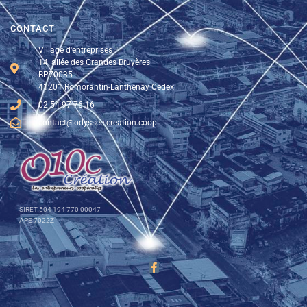
CONTACT
Village d'entreprises
14, allée des Grandes Bruyères
BP70035
41201 Romorantin-Lanthenay Cedex
02 54 97 76 16
contact@odyssee-creation.coop
SIRET 504 194 770 00047
APE 7022Z