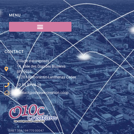
MENU
CONTACT
Village d'entreprises
14, allée des Grandes Bruyères
BP70035
41201 Romorantin-Lanthenay Cedex
02 54 97 76 16
contact@odyssee-creation.coop
SIRET 504 194 770 00047