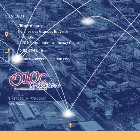
CONTACT
Village d'entreprises
14, allée des Grandes Bruyères
BP70035
41201 Romorantin-Lanthenay Cedex
02 54 97 76 16
contact@odyssee-creation.coop
SIRET 504 194 770 00047
APE 7022Z