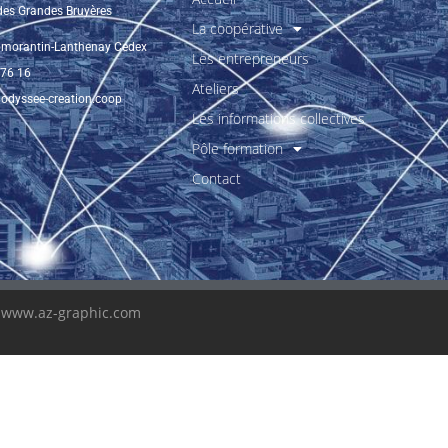
 des Grandes Bruyères
La coopérative
morantin-Lanthenay Cedex
Les entrepreneurs
 76 16
Ateliers
odyssee-creation.coop
Les informations collectives
Pôle formation
Contact
e
www.az-graphic.com