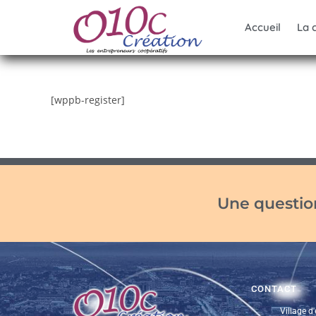
Accueil
La 
[wppb-register]
Une question
CONTACT
Village d'