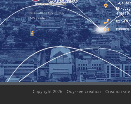
14, allée
BP70035
SIRET 504 194 770 00047
41201 Ro
APE 7022Z
02 54 97
contact@
Copyright 2026 – Odyssée-création – Création sit