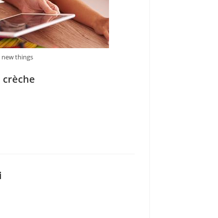
s new things
a crèche
i